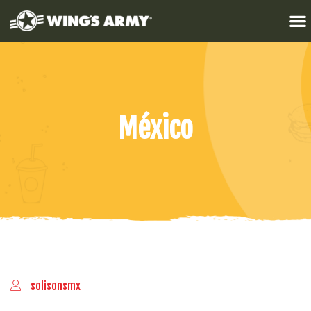
México
solisonsmx