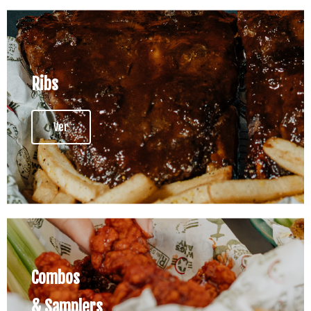
Ribs
Ver
Combos
& Samplers